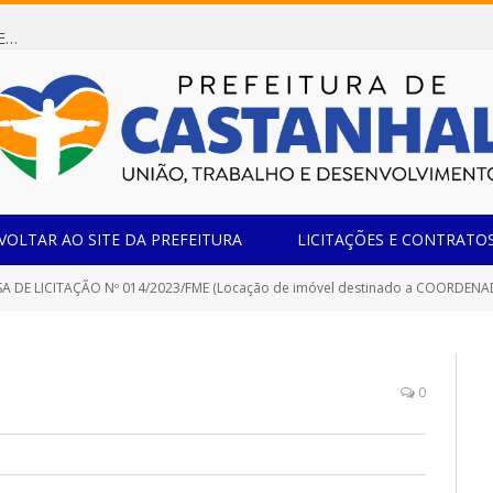
Dispensa de Licitação 085/2026 (CONTRATAÇÃO DE EMPRESA ESPECIALIZADA NA FABRICAÇÃO DE MÓVEIS SOB MEDIDA COM ESTRUTURA METÁLICA EM METALON PARA ATENDIMENTO DAS NECESSIDADES DA SALA SIMOV DA EMEF MADRE MARIA VIGANÓ)
VOLTAR AO SITE DA PREFEITURA
LICITAÇÕES E CONTRATO
 LICITAÇÃO Nº 014/2023/FME (Locação de imóvel destinado a COORDENADORIA DE MERENDA ESCOLAR, destinado a atender as neces
0