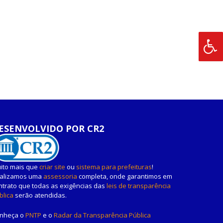
ESENVOLVIDO POR CR2
ito mais que
criar site
ou
sistema para prefeituras
!
alizamos uma
assessoria
completa, onde garantimos em
ntrato que todas as exigências das
leis de transparência
blica
serão atendidas.
nheça o
PNTP
e o
Radar da Transparência Pública