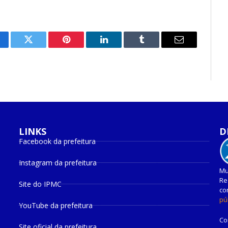
cebook
Twitter
Pinterest
O
Tumblr
E-
LinkedIn
mail
LINKS
D
Facebook da prefeitura
Instagram da prefeitura
Mu
Re
Site do IPMC
co
pú
YouTube da prefeitura
Co
Site oficial da prefeitura