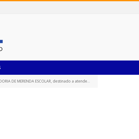
S
sidades da Secretaria Municipal de Educação neste Município de Castanhal/PA)