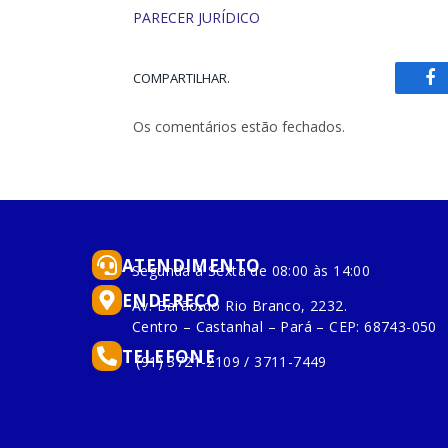
PARECER JURÍDICO
COMPARTILHAR.
Fa
Os comentários estão fechados.
ATENDIMENTO
Segunda à Sexta de 08:00 às 14:00
ENDEREÇO
Av. Barão do Rio Branco, 2232.
Centro – Castanhal – Pará – CEP: 68743-050
TELEFONE
(91) 3721-2109 / 3711-7449