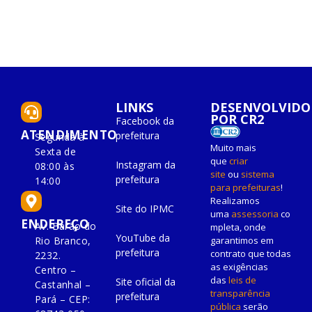
LINKS
DESENVOLVIDO
POR CR2
Facebook da
ATENDIMENTO
prefeitura
Segunda à
Muito mais
Sexta de
que
criar
Instagram da
08:00 às
site
ou
sistema
prefeitura
14:00
para prefeituras
!
Realizamos
Site do IPMC
uma
assessoria
co
ENDEREÇO
Av. Barão do
mpleta, onde
YouTube da
Rio Branco,
garantimos em
prefeitura
contrato que todas
2232.
as exigências
Centro –
das
leis de
Site oficial da
Castanhal –
transparência
prefeitura
Pará – CEP:
pública
serão