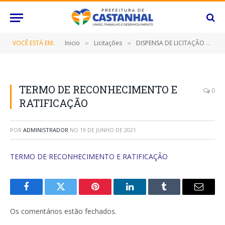
VOCÊ ESTÁ EM:
Inicio
Licitações
DISPENSA DE LICITAÇÃO Nº 018/2021 (LOCAÇÃO DE IMÓVEL)
»
»
TERMO DE RECONHECIMENTO E
0
RATIFICAÇÃO
POR
ADMINISTRADOR
NO
19 DE JUNHO DE 2021
TERMO DE RECONHECIMENTO E RATIFICAÇÃO
Facebook
Twitter
Pinterest
O
Tumblr
E-
LinkedIn
mail
Os comentários estão fechados.