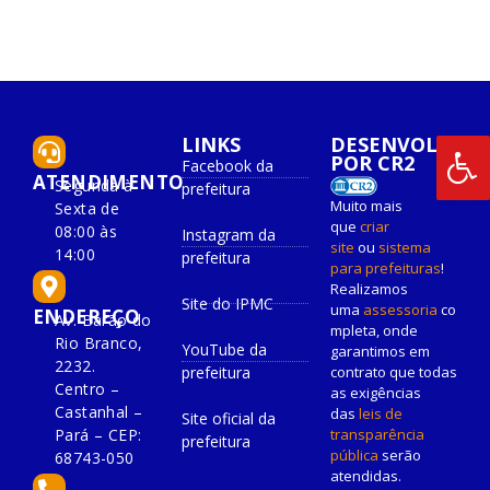
LINKS
DESENVOLVIDO
POR CR2
Facebook da
ATENDIMENTO
Segunda à
prefeitura
Muito mais
Sexta de
que
criar
08:00 às
Instagram da
site
ou
sistema
14:00
prefeitura
para prefeituras
!
Realizamos
Site do IPMC
uma
assessoria
co
ENDEREÇO
Av. Barão do
mpleta, onde
Rio Branco,
YouTube da
garantimos em
2232.
prefeitura
contrato que todas
Centro –
as exigências
Castanhal –
das
leis de
Site oficial da
Pará – CEP:
transparência
prefeitura
pública
serão
68743-050
atendidas.