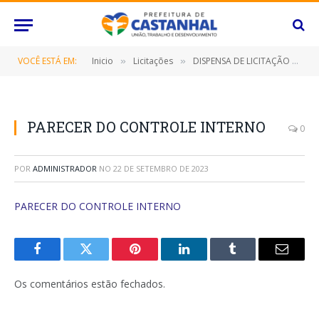
VOCÊ ESTÁ EM:
Inicio
Licitações
DISPENSA DE LICITAÇÃO Nº 025/2023 (Locação do imóvel de propriedade do locador, localizado na Travessa Francisco caldeira castelo branco, n°753, são braz na cidade de Belém/PA destinado ao funcionamento da Casa do Estudante no Município de Belém/PA)
»
»
PARECER DO CONTROLE INTERNO
0
POR
ADMINISTRADOR
NO
22 DE SETEMBRO DE 2023
PARECER DO CONTROLE INTERNO
Facebook
Twitter
Pinterest
O
Tumblr
E-
LinkedIn
mail
Os comentários estão fechados.