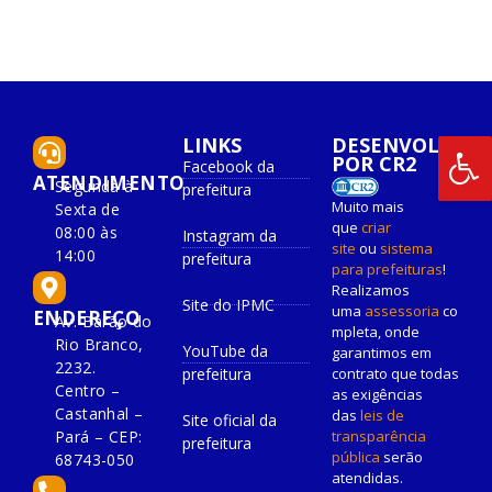
LINKS
DESENVOLVIDO
POR CR2
Facebook da
ATENDIMENTO
Segunda à
prefeitura
Muito mais
Sexta de
que
criar
08:00 às
Instagram da
site
ou
sistema
14:00
prefeitura
para prefeituras
!
Realizamos
Site do IPMC
uma
assessoria
co
ENDEREÇO
Av. Barão do
mpleta, onde
Rio Branco,
YouTube da
garantimos em
2232.
prefeitura
contrato que todas
Centro –
as exigências
Castanhal –
das
leis de
Site oficial da
Pará – CEP:
transparência
prefeitura
pública
serão
68743-050
atendidas.