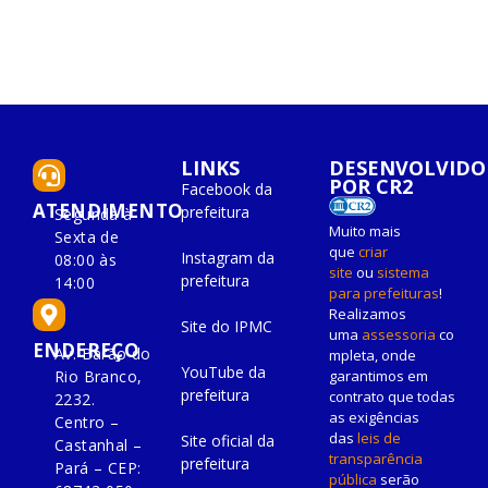
LINKS
DESENVOLVIDO
POR CR2
Facebook da
ATENDIMENTO
prefeitura
Segunda à
Muito mais
Sexta de
que
criar
Instagram da
08:00 às
site
ou
sistema
prefeitura
14:00
para prefeituras
!
Realizamos
Site do IPMC
uma
assessoria
co
ENDEREÇO
Av. Barão do
mpleta, onde
YouTube da
Rio Branco,
garantimos em
prefeitura
contrato que todas
2232.
as exigências
Centro –
das
leis de
Site oficial da
Castanhal –
transparência
prefeitura
Pará – CEP:
pública
serão