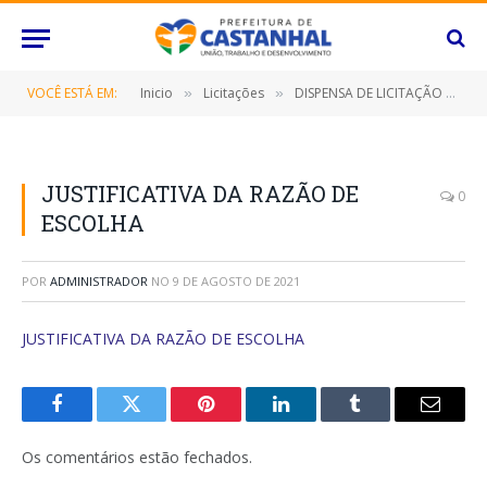
VOCÊ ESTÁ EM:
Inicio
Licitações
DISPENSA DE LICITAÇÃO Nº 027/2021 (LOCAÇÃO DE IMÓVEL LOCALIZADO NA ALAMEDA CENTRAL, Nº056, BAIRRO NOVA OLINDA, NESTA CIDADE DE CASTANHAL/PA, DESTINADO AO FUNCIONAMENTO DO C.E.I AQUARELA)
»
»
JUSTIFICATIVA DA RAZÃO DE
0
ESCOLHA
POR
ADMINISTRADOR
NO
9 DE AGOSTO DE 2021
JUSTIFICATIVA DA RAZÃO DE ESCOLHA
Facebook
Twitter
Pinterest
O
Tumblr
E-
LinkedIn
mail
Os comentários estão fechados.