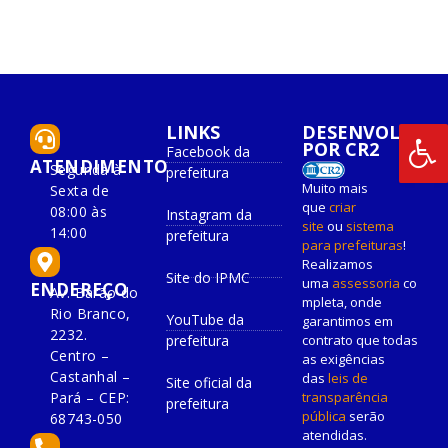
LINKS
DESENVOLVIDO
POR CR2
Facebook da
ATENDIMENTO
Segunda à
prefeitura
Muito mais
Sexta de
que
criar
08:00 às
Instagram da
site
ou
sistema
14:00
prefeitura
para prefeituras
!
Realizamos
Site do IPMC
uma
assessoria
co
ENDEREÇO
Av. Barão do
mpleta, onde
Rio Branco,
YouTube da
garantimos em
2232.
prefeitura
contrato que todas
Centro –
as exigências
Castanhal –
das
leis de
Site oficial da
Pará – CEP:
transparência
prefeitura
pública
serão
68743-050
atendidas.