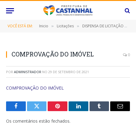
VOCÊ ESTÁ EM:
Inicio
Licitações
DISPENSA DE LICITAÇÃO Nº 028/2021/FMAS (LOCAÇÃO DE IMÓVEL DESTINADO A ATENDER AS NECESSIDADES DA SECRETARIA MUNICIPAL DE ASSISTÊNCIA SOCIAL)
»
»
COMPROVAÇÃO DO IMÓVEL
0
POR
ADMINISTRADOR
NO
29 DE SETEMBRO DE 2021
COMPROVAÇÃO DO IMÓVEL
Facebook
Twitter
Pinterest
O
Tumblr
E-
LinkedIn
mail
Os comentários estão fechados.