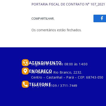
PORTARIA FISCAL DE CONTRATO N° 107_2021
COMPARTILHAR.
Fa
Os comentários estão fechados.
ATENDIMENTO
Segunda à Sexta de 08:00 às 14:00
ENDEREÇO
Av. Barão do Rio Branco, 2232.
Centro – Castanhal – Pará – CEP: 68743-050
TELEFONE
(91) 3721-2109 / 3711-7449