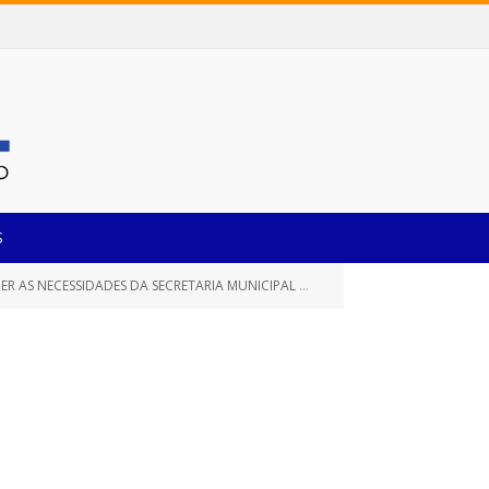
S
ADES DA SECRETARIA MUNICIPAL DE ASSISTÊNCIA SOCIAL)
P
»