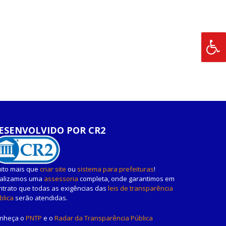
ESENVOLVIDO POR CR2
ito mais que
criar site
ou
sistema para prefeituras
!
alizamos uma
assessoria
completa, onde garantimos em
ntrato que todas as exigências das
leis de transparência
blica
serão atendidas.
nheça o
PNTP
e o
Radar da Transparência Pública