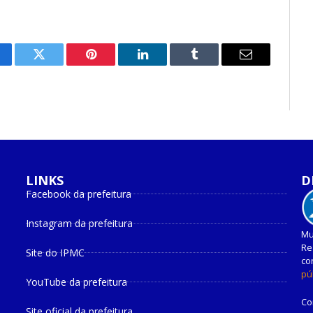
cebook
Twitter
Pinterest
O
Tumblr
E-
LinkedIn
mail
LINKS
D
Facebook da prefeitura
Instagram da prefeitura
Mu
Re
Site do IPMC
co
pú
YouTube da prefeitura
Co
Site oficial da prefeitura