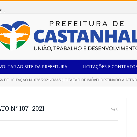
Dispensa de Licitação 085/2026 (CONTRATAÇÃO DE EMPRESA ESPECIALIZADA NA FABRICAÇÃO DE MÓVEIS SOB MEDIDA COM ESTRUTURA METÁLICA EM METALON PARA ATENDIMENTO DAS NECESSIDADES DA SALA SIMOV DA EMEF MADRE MARIA VIGANÓ)
VOLTAR AO SITE DA PREFEITURA
LICITAÇÕES E CONTRATO
 DE LICITAÇÃO Nº 028/2021/FMAS (LOCAÇÃO DE IMÓVEL DESTINADO A ATENDER AS NECESSID
O N° 107_2021
0