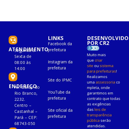
LINKS
DESENVOLVIDO
POR CR2
Facebook da
ATENDIMENTO
prefeitura
Segunda à
Muito mais
Sexta de
que
criar
Instagram da
08:00 às
site
ou
sistema
prefeitura
14:00
para prefeituras
!
Realizamos
Site do IPMC
uma
assessoria
co
ENDEREÇO
Av. Barão do
mpleta, onde
YouTube da
Rio Branco,
garantimos em
prefeitura
contrato que todas
2232.
as exigências
Centro –
das
leis de
Site oficial da
Castanhal –
transparência
prefeitura
Pará – CEP:
pública
serão
68743-050
atendidas.