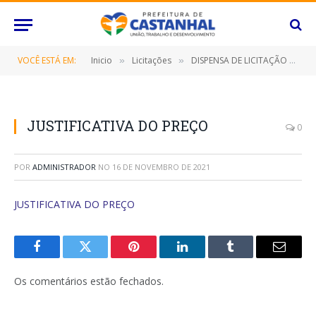
VOCÊ ESTÁ EM:
Inicio
Licitações
DISPENSA DE LICITAÇÃO Nº 030/2021 (LOCAÇÃO DE IMÓVEL DESTINADO AO FUNCIONAMENTO DO CENTRO DE ACOLHIMENTO MUNICIPAL PARA CRIANÇAS E ADOLESCENTES “ALZIRA CELY CARDOSO” – CEAMCA)
»
»
JUSTIFICATIVA DO PREÇO
0
POR
ADMINISTRADOR
NO
16 DE NOVEMBRO DE 2021
JUSTIFICATIVA DO PREÇO
Facebook
Twitter
Pinterest
O
Tumblr
E-
LinkedIn
mail
Os comentários estão fechados.