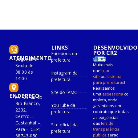
LINKS
DESENVOLVIDO
POR CR2
Facebook da
ATENDIMENTO
Segunda à
prefeitura
Muito mais
Sexta de
que
criar
08:00 às
Instagram da
site
ou
sistema
14:00
prefeitura
para prefeituras
!
Realizamos
Site do IPMC
uma
assessoria
co
ENDEREÇO
Av. Barão do
mpleta, onde
Rio Branco,
YouTube da
garantimos em
2232.
prefeitura
contrato que todas
Centro –
as exigências
Castanhal –
das
leis de
Site oficial da
Pará – CEP:
transparência
prefeitura
pública
serão
68743-050