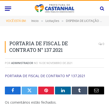
VOCÊ ESTÁ EM:
Inicio
Licitações
DISPENSA DE LICITAÇÃO Nº 030/2021 (LOCAÇÃO DE IMÓVEL DESTINADO AO FUNCIONAMENTO DO CENTRO DE ACOLHIMENTO MUNICIPAL PARA CRIANÇAS E ADOLESCENTES “ALZIRA CELY CARDOSO” – CEAMCA)
»
»
PORTARIA DE FISCAL DE
0
CONTRATO N° 137.2021
POR
ADMINISTRADOR
NO
16 DE NOVEMBRO DE 2021
PORTARIA DE FISCAL DE CONTRATO N° 137.2021
Facebook
Twitter
Pinterest
O
Tumblr
E-
LinkedIn
mail
Os comentários estão fechados.