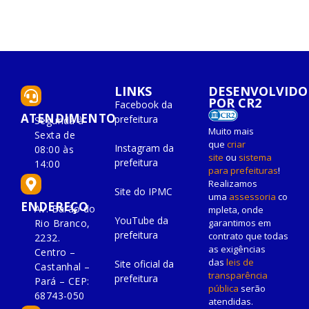
LINKS
DESENVOLVIDO
POR CR2
Facebook da
ATENDIMENTO
prefeitura
Segunda à
Muito mais
Sexta de
que
criar
Instagram da
08:00 às
site
ou
sistema
prefeitura
14:00
para prefeituras
!
Realizamos
Site do IPMC
uma
assessoria
co
ENDEREÇO
Av. Barão do
mpleta, onde
YouTube da
Rio Branco,
garantimos em
prefeitura
contrato que todas
2232.
as exigências
Centro –
das
leis de
Site oficial da
Castanhal –
transparência
prefeitura
Pará – CEP:
pública
serão
68743-050
atendidas.