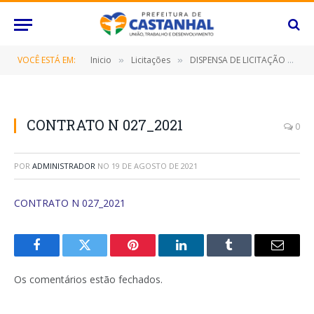
VOCÊ ESTÁ EM:
Inicio
Licitações
DISPENSA DE LICITAÇÃO Nº 031/2021 (LOCAÇÃO DE IMÓVEL LOCALIZADO NA ALAMEDA IMPERIAL, 1540, BAIRRO CAIÇARA NESTE MUNICÍPIO DE CASTANHAL/PA)
»
»
CONTRATO N 027_2021
0
POR
ADMINISTRADOR
NO
19 DE AGOSTO DE 2021
CONTRATO N 027_2021
Facebook
Twitter
Pinterest
O
Tumblr
E-
LinkedIn
mail
Os comentários estão fechados.