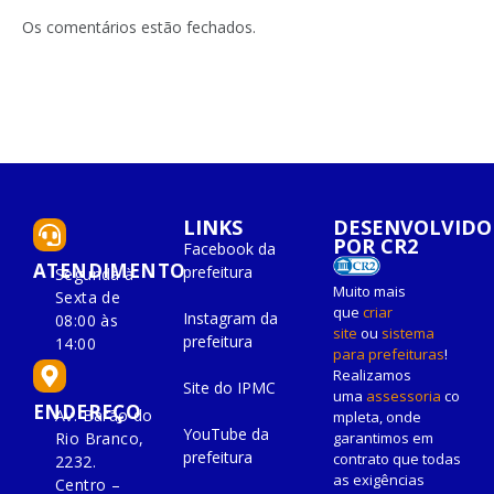
LinkedIn
mail
Os comentários estão fechados.
LINKS
DESENVOLVIDO
POR CR2
Facebook da
ATENDIMENTO
prefeitura
Segunda à
Muito mais
Sexta de
que
criar
Instagram da
08:00 às
site
ou
sistema
prefeitura
14:00
para prefeituras
!
Realizamos
Site do IPMC
uma
assessoria
co
ENDEREÇO
Av. Barão do
mpleta, onde
YouTube da
Rio Branco,
garantimos em
prefeitura
contrato que todas
2232.
as exigências
Centro –