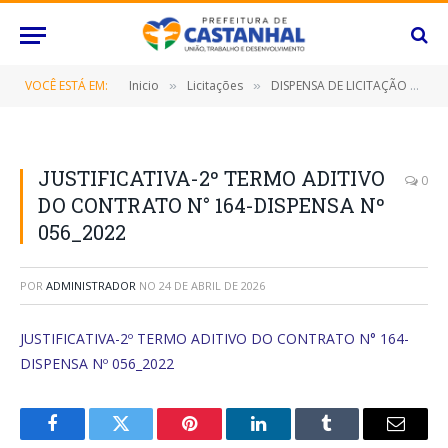
VOCÊ ESTÁ EM:
Inicio
Licitações
DISPENSA DE LICITAÇÃO Nº 056/2022 (CONTRATO É A AQUISIÇÃO DE SOLUÇÃO GOOGLE PARA E-MAILS E ARMAZENAMENTO EM NUVEM AOS FUNCIONÁRIOS DESTE MUNICÍPIO)
»
»
JUSTIFICATIVA-2º TERMO ADITIVO
0
DO CONTRATO N° 164-DISPENSA Nº
056_2022
POR
ADMINISTRADOR
NO
24 DE ABRIL DE 2026
JUSTIFICATIVA-2º TERMO ADITIVO DO CONTRATO N° 164-
DISPENSA Nº 056_2022
Facebook
Twitter
Pinterest
O
Tumblr
E-