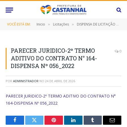
VOCÊ ESTÁ EM:
Inicio
Licitações
DISPENSA DE LICITAÇÃO Nº 056/2022 (CONTRATO É A AQUISIÇÃO DE SOLUÇÃO GOOGLE PARA E-MAILS E ARMAZENAMENTO EM NUVEM AOS FUNCIONÁRIOS DESTE MUNICÍPIO)
»
»
PARECER JURIDICO-2º TERMO
0
ADITIVO DO CONTRATO N° 164-
DISPENSA Nº 056_2022
POR
ADMINISTRADOR
NO
24 DE ABRIL DE 2026
PARECER JURIDICO-2º TERMO ADITIVO DO CONTRATO N°
164-DISPENSA Nº 056_2022
Facebook
Twitter
Pinterest
O
Tumblr
E-