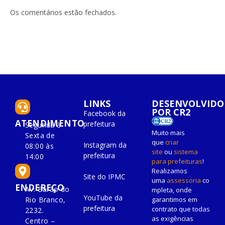
LinkedIn
mail
Os comentários estão fechados.
LINKS
DESENVOLVIDO
POR CR2
Facebook da
ATENDIMENTO
prefeitura
Segunda à
Muito mais
Sexta de
que
criar
Instagram da
08:00 às
site
ou
sistema
prefeitura
14:00
para prefeituras
!
Realizamos
Site do IPMC
uma
assessoria
co
ENDEREÇO
Av. Barão do
mpleta, onde
YouTube da
Rio Branco,
garantimos em
prefeitura
contrato que todas
2232.
as exigências
Centro –