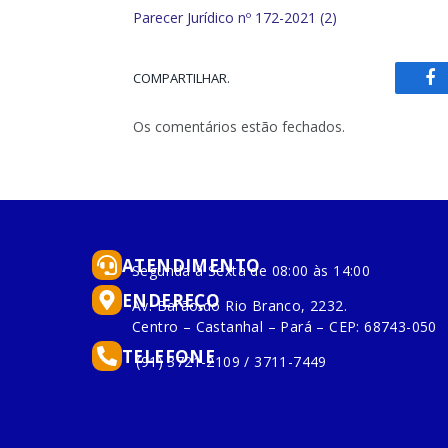
Parecer Jurídico nº 172-2021 (2)
COMPARTILHAR.
Fa
Os comentários estão fechados.
ATENDIMENTO
Segunda à Sexta de 08:00 às 14:00
ENDEREÇO
Av. Barão do Rio Branco, 2232.
Centro – Castanhal – Pará – CEP: 68743-050
TELEFONE
(91) 3721-2109 / 3711-7449