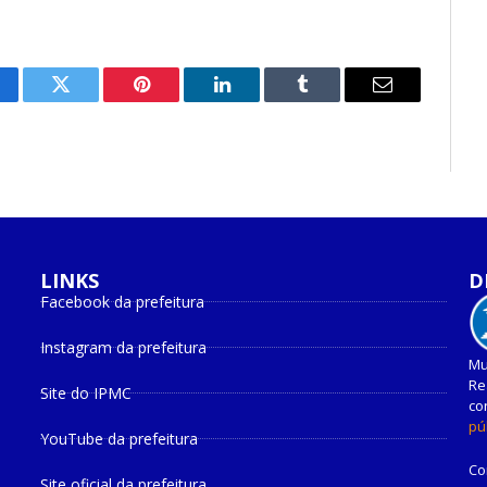
cebook
Twitter
Pinterest
O
Tumblr
E-
LinkedIn
mail
LINKS
D
Facebook da prefeitura
Instagram da prefeitura
Mu
Re
Site do IPMC
co
pú
YouTube da prefeitura
Co
Site oficial da prefeitura