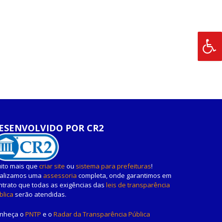
ESENVOLVIDO POR CR2
ito mais que
criar site
ou
sistema para prefeituras
!
alizamos uma
assessoria
completa, onde garantimos em
ntrato que todas as exigências das
leis de transparência
blica
serão atendidas.
nheça o
PNTP
e o
Radar da Transparência Pública