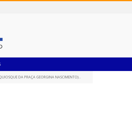
S
O QUIOSQUE DA PRAÇA GEORGINA NASCIMENTO)
Parecer Jurídico nº 172-202
»