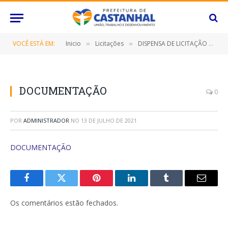
VOCÊ ESTÁ EM:
Inicio
Licitações
DISPENSA DE LICITAÇÃO Nº 072/2021-FMS (SELEÇÃO DAS PROPOSTAS MAIS VANTAJOSAS PARA A SECRETARIA MUNICIPAL DE SAÚDE, VISANDO À REALIZAÇÃO DE EXAMES LABORATORIAIS, COMPREENDENDO OS SETORES DE HEMATOLOGIA)
»
»
DOCUMENTAÇÃO
0
POR
ADMINISTRADOR
NO
13 DE JULHO DE 2021
DOCUMENTAÇÃO
Facebook
Twitter
Pinterest
O
Tumblr
E-
LinkedIn
mail
Os comentários estão fechados.