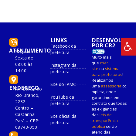
LINKS
DESENVOLVIDO
POR CR2
Facebook da
ATENDIMENTO
Segunda à
prefeitura
Muito mais
Sexta de
que
criar
08:00 às
Instagram da
site
ou
sistema
14:00
prefeitura
para prefeituras
!
Realizamos
Site do IPMC
uma
assessoria
co
ENDEREÇO
Av. Barão do
mpleta, onde
Rio Branco,
YouTube da
garantimos em
2232.
prefeitura
contrato que todas
Centro –
as exigências
Castanhal –
das
leis de
Site oficial da
Pará – CEP:
transparência
prefeitura
pública
serão
68743-050
atendidas.