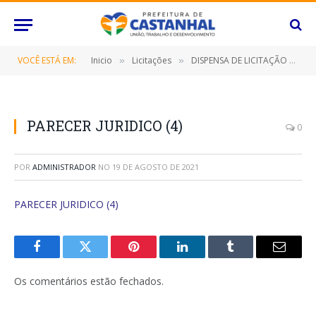
VOCÊ ESTÁ EM:
Inicio
Licitações
DISPENSA DE LICITAÇÃO Nº 076/2021 (LOCAÇÃO DE IMÓVEL LOCALIZADA NA RUA EXPEDITO PONTES DE ARAUJO, Nº70, BAIRRO NOVO ESTRELA, CASTANHAL/PA)
»
»
PARECER JURIDICO (4)
0
POR
ADMINISTRADOR
NO
19 DE AGOSTO DE 2021
PARECER JURIDICO (4)
Facebook
Twitter
Pinterest
O
Tumblr
E-
LinkedIn
mail
Os comentários estão fechados.