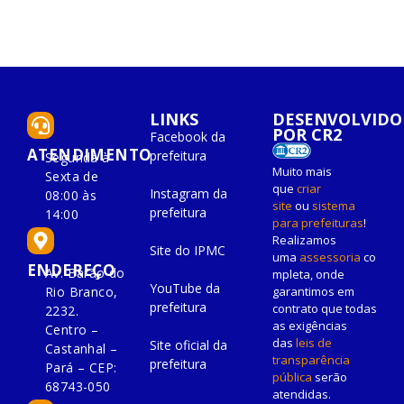
LINKS
DESENVOLVIDO
POR CR2
Facebook da
ATENDIMENTO
prefeitura
Segunda à
Muito mais
Sexta de
que
criar
Instagram da
08:00 às
site
ou
sistema
prefeitura
14:00
para prefeituras
!
Realizamos
Site do IPMC
uma
assessoria
co
ENDEREÇO
Av. Barão do
mpleta, onde
YouTube da
Rio Branco,
garantimos em
prefeitura
contrato que todas
2232.
as exigências
Centro –
das
leis de
Site oficial da
Castanhal –
transparência
prefeitura
Pará – CEP:
pública
serão
68743-050
atendidas.