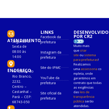
LINKS
DESENVOLVIDO
POR CR2
Facebook da
ATENDIMENTO
Segunda à
prefeitura
Muito mais
Sexta de
que
criar
08:00 às
Instagram da
site
ou
sistema
14:00
prefeitura
para prefeituras
!
Realizamos
Site do IPMC
uma
assessoria
co
ENDEREÇO
Av. Barão do
mpleta, onde
Rio Branco,
YouTube da
garantimos em
2232.
prefeitura
contrato que todas
Centro –
as exigências
Castanhal –
das
leis de
Site oficial da
Pará – CEP:
transparência
prefeitura
pública
serão
68743-050
atendidas.