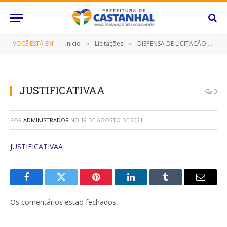
VOCÊ ESTÁ EM:
Inicio
Licitações
DISPENSA DE LICITAÇÃO Nº 083/2021 (LOCAÇÃO DE IMÓVEL LOCALIZADA NA RUA EXPEDITO PONTES ARAÚJO, 413, BAIRRO ESTRELA, CEP 68740-0001)
»
»
JUSTIFICATIVAA
0
POR
ADMINISTRADOR
NO
19 DE AGOSTO DE 2021
JUSTIFICATIVAA
Facebook
Twitter
Pinterest
O
Tumblr
E-
LinkedIn
mail
Os comentários estão fechados.