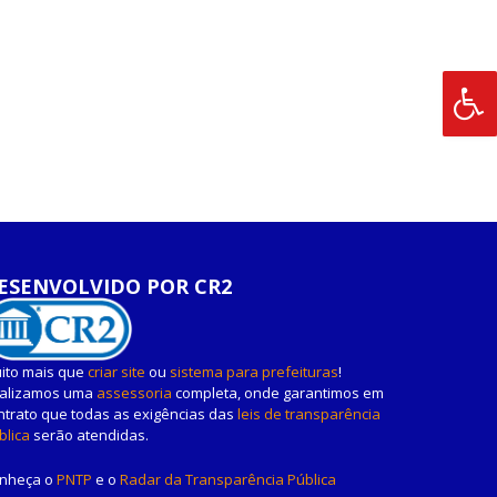
ESENVOLVIDO POR CR2
ito mais que
criar site
ou
sistema para prefeituras
!
alizamos uma
assessoria
completa, onde garantimos em
ntrato que todas as exigências das
leis de transparência
blica
serão atendidas.
nheça o
PNTP
e o
Radar da Transparência Pública