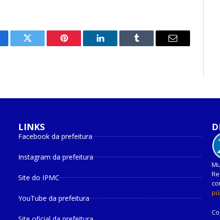
cebook
Twitter
Pinterest
O
Tumblr
E-
LinkedIn
mail
LINKS
D
Facebook da prefeitura
Instagram da prefeitura
Mu
Re
Site do IPMC
co
pú
YouTube da prefeitura
Co
Site oficial da prefeitura