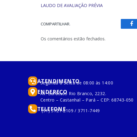
LAUDO DE AVALIAÇÃO PRÉVIA
COMPARTILHAR.
Fa
Os comentários estão fechados.
ATENDIMENTO
Segunda à Sexta de 08:00 às 14:00
ENDEREÇO
Av. Barão do Rio Branco, 2232.
Centro – Castanhal – Pará – CEP: 68743-050
TELEFONE
(91) 3721-2109 / 3711-7449