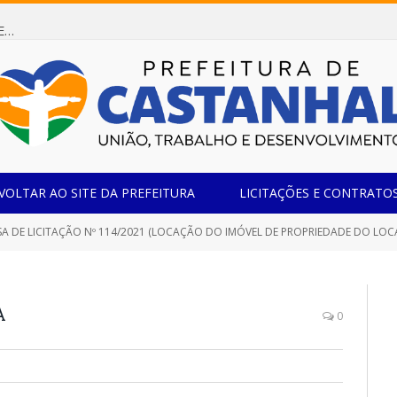
Dispensa de Licitação 085/2026 (CONTRATAÇÃO DE EMPRESA ESPECIALIZADA NA FABRICAÇÃO DE MÓVEIS SOB MEDIDA COM ESTRUTURA METÁLICA EM METALON PARA ATENDIMENTO DAS NECESSIDADES DA SALA SIMOV DA EMEF MADRE MARIA VIGANÓ)
VOLTAR AO SITE DA PREFEITURA
LICITAÇÕES E CONTRATO
TAÇÃO Nº 114/2021 (LOCAÇÃO DO IMÓVEL DE PROPRIEDADE DO LOCADOR, LOCALIZADO NA TRAV. SEVERIANO SANTOS Nº 1403, BAIRRO SANTA LÍDIA, CEP 68.740-001, NESTA CIDADE DE CAST
A
0