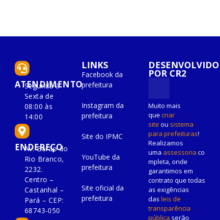
LINKS
DESENVOLVIDO
POR CR2
Facebook da
ATENDIMENTO
prefeitura
Segunda à
Sexta de
Instagram da
Muito mais
08:00 às
que
criar
prefeitura
14:00
site
ou
sistema
para prefeituras
!
Site do IPMC
Realizamos
ENDEREÇO
Av. Barão do
uma
assessoria
co
YouTube da
Rio Branco,
mpleta, onde
prefeitura
2232.
garantimos em
Centro –
contrato que todas
Site oficial da
as exigências
Castanhal –
prefeitura
das
leis de
Pará – CEP:
transparência
68743-050
pública
serão