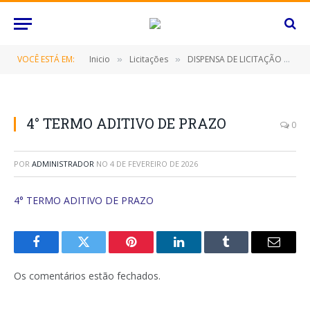
VOCÊ ESTÁ EM:
Inicio
Licitações
DISPENSA DE LICITAÇÃO Nº 119/2021/FME (Locação de Imóvel)
»
»
4° TERMO ADITIVO DE PRAZO
0
POR
ADMINISTRADOR
NO
4 DE FEVEREIRO DE 2026
4° TERMO ADITIVO DE PRAZO
Facebook
Twitter
Pinterest
O
Tumblr
E-
LinkedIn
mail
Os comentários estão fechados.