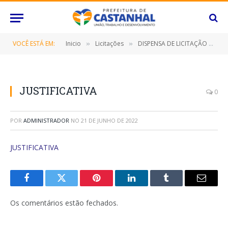
VOCÊ ESTÁ EM:
Inicio
Licitações
DISPENSA DE LICITAÇÃO Nº 119/2021/FME (Locação de Imóvel)
»
»
JUSTIFICATIVA
0
POR
ADMINISTRADOR
NO
21 DE JUNHO DE 2022
JUSTIFICATIVA
Facebook
Twitter
Pinterest
O
Tumblr
E-
LinkedIn
mail
Os comentários estão fechados.