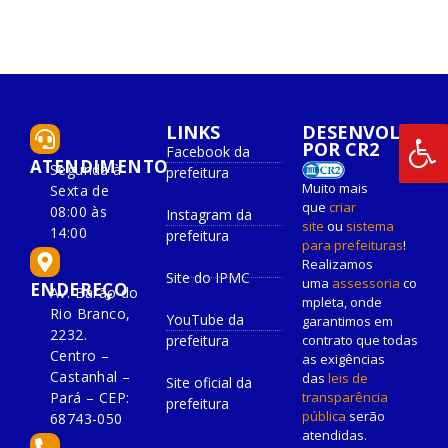
LINKS
DESENVOLVIDO
POR CR2
Facebook da
ATENDIMENTO
Segunda à
prefeitura
Muito mais
Sexta de
que
criar
08:00 às
Instagram da
site
ou
sistema
14:00
prefeitura
para prefeituras
!
Realizamos
Site do IPMC
uma
assessoria
co
ENDEREÇO
Av. Barão do
mpleta, onde
Rio Branco,
YouTube da
garantimos em
2232.
prefeitura
contrato que todas
Centro –
as exigências
Castanhal –
das
leis de
Site oficial da
Pará – CEP:
transparência
prefeitura
pública
serão
68743-050
atendidas.