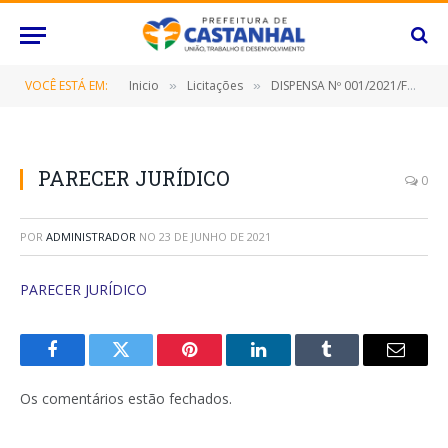
VOCÊ ESTÁ EM:
Inicio
Licitações
DISPENSA Nº 001/2021/FMAS (CONTRATO DE LOCAÇÃO DE IMÓVEIS)
»
»
PARECER JURÍDICO
0
POR
ADMINISTRADOR
NO
23 DE JUNHO DE 2021
PARECER JURÍDICO
Facebook
Twitter
Pinterest
O
Tumblr
E-
LinkedIn
mail
Os comentários estão fechados.