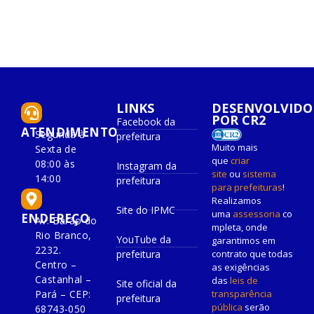
LINKS
DESENVOLVIDO
POR CR2
Facebook da
ATENDIMENTO
Segunda à
prefeitura
Muito mais
Sexta de
que
criar
08:00 às
Instagram da
site
ou
sistema
14:00
prefeitura
para prefeituras
!
Realizamos
Site do IPMC
uma
assessoria
co
ENDEREÇO
Av. Barão do
mpleta, onde
Rio Branco,
YouTube da
garantimos em
2232.
prefeitura
contrato que todas
Centro –
as exigências
Castanhal –
das
leis de
Site oficial da
Pará – CEP:
transparência
prefeitura
pública
serão
68743-050