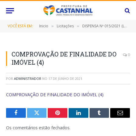
VOCÊ ESTÁ EM:
Inicio
Licitações
DISPENSA Nº 015/2021 (LOCAÇÃO DE IMÓVEL LOCALIZADO NA AVENIDA BARÃO DO RIO BRANCO, Nº2681, BAIRRO SANTA HELENA, CEP:68740-050, NESTA CIDADE DE CASTANHAL/PA DESTINADO AO FUNCIONAMENTO DO DEPÓSITO DE BENS APREENDIDOS DA SECRETARIA MUNICIPAL DE MEIO AMBIENTE)
»
»
COMPROVAÇÃO DE FINALIDADE DO
0
IMÓVEL (4)
POR
ADMINISTRADOR
NO
17 DE JUNHO DE 2021
COMPROVAÇÃO DE FINALIDADE DO IMÓVEL (4)
Facebook
Twitter
Pinterest
O
Tumblr
E-
LinkedIn
mail
Os comentários estão fechados.