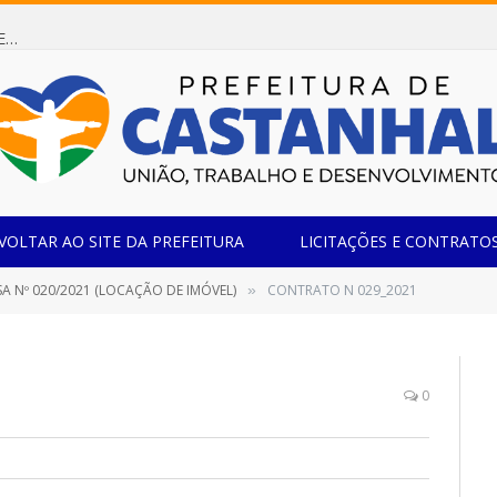
Dispensa de Licitação 085/2026 (CONTRATAÇÃO DE EMPRESA ESPECIALIZADA NA FABRICAÇÃO DE MÓVEIS SOB MEDIDA COM ESTRUTURA METÁLICA EM METALON PARA ATENDIMENTO DAS NECESSIDADES DA SALA SIMOV DA EMEF MADRE MARIA VIGANÓ)
VOLTAR AO SITE DA PREFEITURA
LICITAÇÕES E CONTRATO
SA Nº 020/2021 (LOCAÇÃO DE IMÓVEL)
CONTRATO N 029_2021
»
0