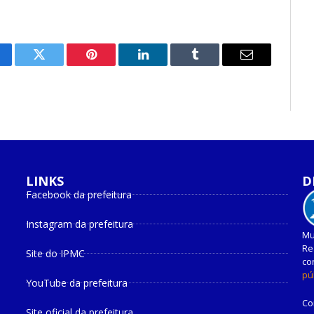
cebook
Twitter
Pinterest
O
Tumblr
E-
LinkedIn
mail
LINKS
D
Facebook da prefeitura
Instagram da prefeitura
Mu
Re
Site do IPMC
co
pú
YouTube da prefeitura
Co
Site oficial da prefeitura