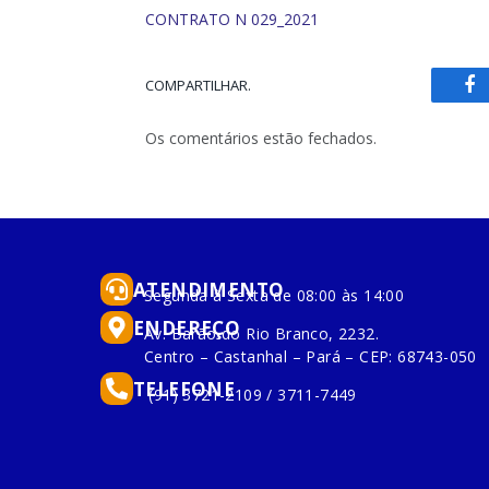
CONTRATO N 029_2021
COMPARTILHAR.
Fa
Os comentários estão fechados.
ATENDIMENTO
Segunda à Sexta de 08:00 às 14:00
ENDEREÇO
Av. Barão do Rio Branco, 2232.
Centro – Castanhal – Pará – CEP: 68743-050
TELEFONE
(91) 3721-2109 / 3711-7449