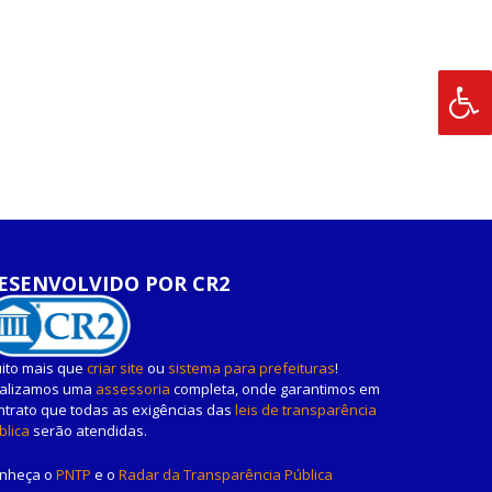
ESENVOLVIDO POR CR2
ito mais que
criar site
ou
sistema para prefeituras
!
alizamos uma
assessoria
completa, onde garantimos em
ntrato que todas as exigências das
leis de transparência
blica
serão atendidas.
nheça o
PNTP
e o
Radar da Transparência Pública