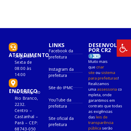
LINKS
DESENVOLVIDO
POR CR2
Facebook da
ATENDIMENTO
Segunda à
prefeitura
Muito mais
Sexta de
que
criar
08:00 às
Instagram da
site
ou
sistema
14:00
prefeitura
para prefeituras
!
Realizamos
Site do IPMC
uma
assessoria
co
ENDEREÇO
Av. Barão do
mpleta, onde
Rio Branco,
YouTube da
garantimos em
2232.
prefeitura
contrato que todas
Centro –
as exigências
Castanhal –
das
leis de
Site oficial da
Pará – CEP:
transparência
prefeitura
pública
serão
68743-050