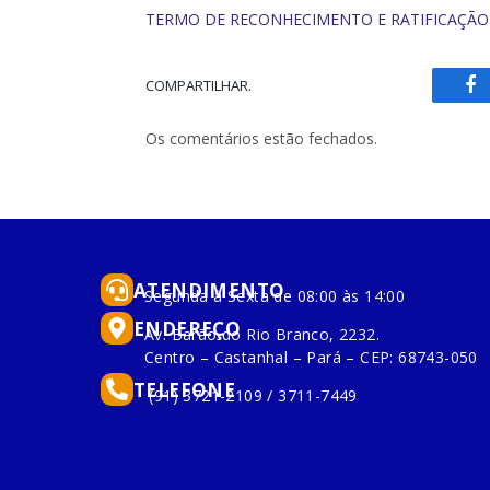
TERMO DE RECONHECIMENTO E RATIFICAÇÃO
COMPARTILHAR.
Fa
Os comentários estão fechados.
ATENDIMENTO
Segunda à Sexta de 08:00 às 14:00
ENDEREÇO
Av. Barão do Rio Branco, 2232.
Centro – Castanhal – Pará – CEP: 68743-050
TELEFONE
(91) 3721-2109 / 3711-7449