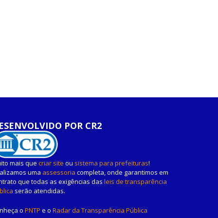
ESENVOLVIDO POR CR2
ito mais que
criar site
ou
sistema para prefeituras
!
alizamos uma
assessoria
completa, onde garantimos em
ntrato que todas as exigências das
leis de transparência
blica
serão atendidas.
nheça o
PNTP
e o
Radar da Transparência Pública