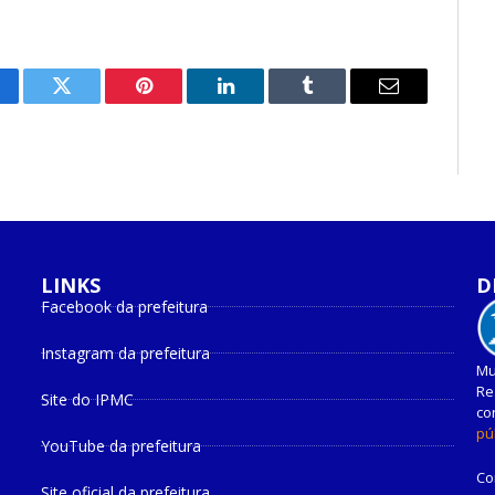
cebook
Twitter
Pinterest
O
Tumblr
E-
LinkedIn
mail
LINKS
D
Facebook da prefeitura
Instagram da prefeitura
Mu
Re
Site do IPMC
co
pú
YouTube da prefeitura
Co
Site oficial da prefeitura