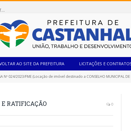
Dispensa de Licitação 078/2026 (AQUISIÇÃO DE AGENTE REDUTOR LÍQUIDO AUTOMOTIVO – ARLA 32, PARA ATENDER A FROTA OFICIAL DE VEÍCULOS DA SECRETARIA MUNICIPAL DE EDUCAÇÃO DO MUNICÍPIO DE CASTANHAL/PA)
VOLTAR AO SITE DA PREFEITURA
LICITAÇÕES E CONTRATO
SA Nº 024/2023/FME (Locação de imóvel destinado a CONSELHO MUNICIPAL D
E RATIFICAÇÃO
0