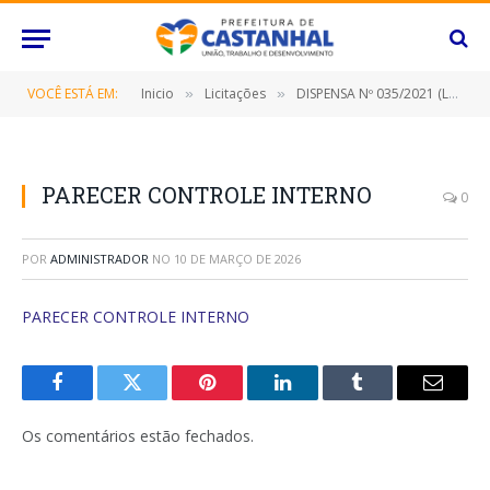
VOCÊ ESTÁ EM:
Inicio
Licitações
DISPENSA Nº 035/2021 (LOCAÇÃO DE IMÓVEL)
»
»
PARECER CONTROLE INTERNO
0
POR
ADMINISTRADOR
NO
10 DE MARÇO DE 2026
PARECER CONTROLE INTERNO
Facebook
Twitter
Pinterest
O
Tumblr
E-
LinkedIn
mail
Os comentários estão fechados.