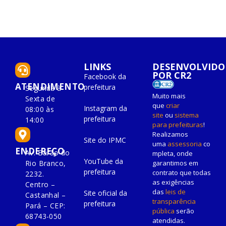
LINKS
DESENVOLVIDO
POR CR2
Facebook da
ATENDIMENTO
prefeitura
Segunda à
Muito mais
Sexta de
que
criar
Instagram da
08:00 às
site
ou
sistema
prefeitura
14:00
para prefeituras
!
Realizamos
Site do IPMC
uma
assessoria
co
ENDEREÇO
Av. Barão do
mpleta, onde
YouTube da
Rio Branco,
garantimos em
prefeitura
contrato que todas
2232.
as exigências
Centro –
das
leis de
Site oficial da
Castanhal –
transparência
prefeitura
Pará – CEP:
pública
serão
68743-050
atendidas.