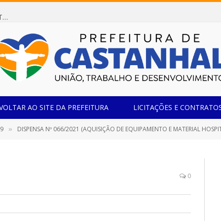
Dispensa de Licitação 078/2026 (AQUISIÇÃO DE AGENTE REDUTOR LÍQUIDO AUTOMOTIVO – ARLA 32, PARA ATENDER A FROTA OFICIAL DE VEÍCULOS DA SECRETARIA MUNICIPAL DE EDUCAÇÃO DO MUNICÍPIO DE CASTANHAL/PA)
VOLTAR AO SITE DA PREFEITURA
LICITAÇÕES E CONTRATO
19
DISPENSA Nº 066/2021 (AQUISIÇÃO DE EQUIPAMENTO E MATERIAL HOSPI
»
0