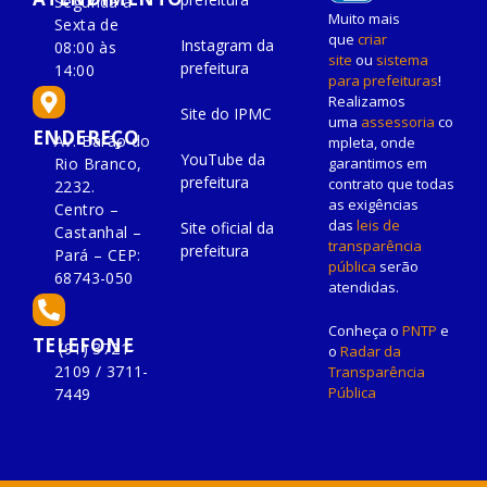
Segunda à
Muito mais
Sexta de
que
criar
Instagram da
08:00 às
site
ou
sistema
prefeitura
14:00
para prefeituras
!
Realizamos
Site do IPMC
uma
assessoria
co
ENDEREÇO
Av. Barão do
mpleta, onde
YouTube da
Rio Branco,
garantimos em
prefeitura
contrato que todas
2232.
as exigências
Centro –
das
leis de
Site oficial da
Castanhal –
transparência
prefeitura
Pará – CEP:
pública
serão
68743-050
atendidas.
Conheça o
PNTP
e
TELEFONE
(91) 3721-
o
Radar da
2109 / 3711-
Transparência
Pública
7449