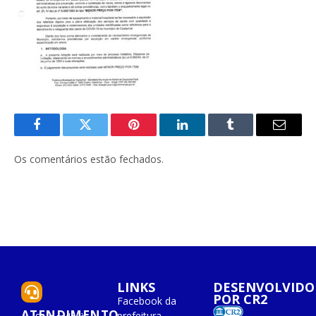
Facebook
Twitter
Pinterest
O
Tumblr
E-
LinkedIn
mail
Os comentários estão fechados.
LINKS
DESENVOLVIDO
POR CR2
Facebook da
ATENDIMENTO
prefeitura