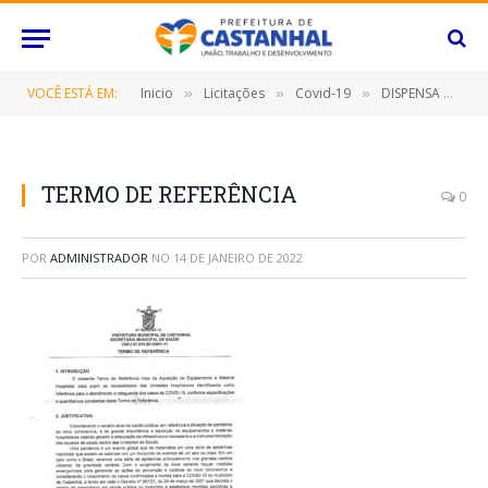
VOCÊ ESTÁ EM:
Inicio
Licitações
Covid-19
DISPENSA Nº 066/2021 (AQUISIÇÃO DE EQUIPAMENTO E MATERIAL HOSPITALAR)
»
»
»
TERMO DE REFERÊNCIA
0
POR
ADMINISTRADOR
NO
14 DE JANEIRO DE 2022