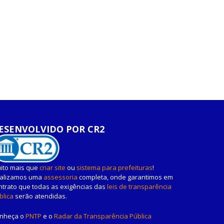
ESENVOLVIDO POR CR2
ito mais que
criar site
ou
sistema para prefeituras
!
alizamos uma
assessoria
completa, onde garantimos em
ntrato que todas as exigências das
leis de transparência
blica
serão atendidas.
nheça o
PNTP
e o
Radar da Transparência Pública