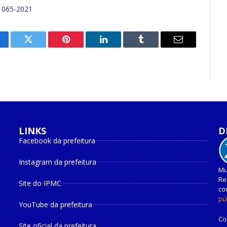
 065-2021
cebook
Twitter
Pinterest
O
Tumblr
E-
LinkedIn
mail
LINKS
D
Facebook da prefeitura
Instagram da prefeitura
Mu
Re
Site do IPMC
co
pú
YouTube da prefeitura
Co
Site oficial da prefeitura