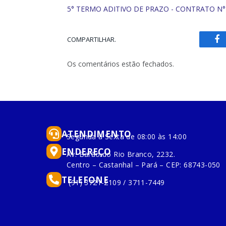
5° TERMO ADITIVO DE PRAZO - CONTRATO N°
COMPARTILHAR.
Fa
Os comentários estão fechados.
ATENDIMENTO
Segunda à Sexta de 08:00 às 14:00
ENDEREÇO
Av. Barão do Rio Branco, 2232.
Centro – Castanhal – Pará – CEP: 68743-050
TELEFONE
(91) 3721-2109 / 3711-7449