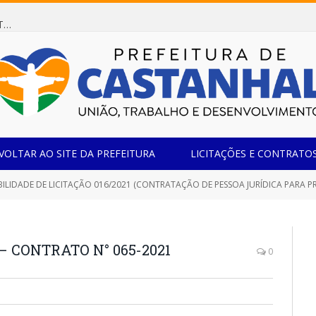
Dispensa de Licitação 078/2026 (AQUISIÇÃO DE AGENTE REDUTOR LÍQUIDO AUTOMOTIVO – ARLA 32, PARA ATENDER A FROTA OFICIAL DE VEÍCULOS DA SECRETARIA MUNICIPAL DE EDUCAÇÃO DO MUNICÍPIO DE CASTANHAL/PA)
VOLTAR AO SITE DA PREFEITURA
LICITAÇÕES E CONTRATO
IDADE DE LICITAÇÃO 016/2021 (CONTRATAÇÃO DE PESSOA JURÍDICA PARA PRESTAÇÃO DE SERVIÇOS ESPECIALIZADOS A 
– CONTRATO N° 065-2021
0