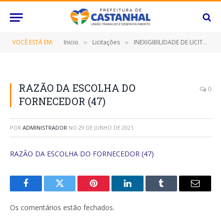
VOCÊ ESTÁ EM:
Inicio
Licitações
INEXIGIBILIDADE DE LICITAÇÃO 017/2021 (AQUISIÇÃO DE 30 (TRINTA) PISTOLAS CALIBRE 9MM, MODELO TS9, VISANDO RENOVAR E REFORÇAR O ARSENAL DE ARMAS DE FOGO EXISTENTE NA GUARDA CIVIL DE CASTANHAL)
»
»
RAZÃO DA ESCOLHA DO
0
FORNECEDOR (47)
POR
ADMINISTRADOR
NO
29 DE JUNHO DE 2021
RAZÃO DA ESCOLHA DO FORNECEDOR (47)
Facebook
Twitter
Pinterest
O
Tumblr
E-
LinkedIn
mail
Os comentários estão fechados.