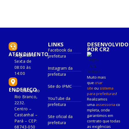
LINKS
DESENVOLVIDO
POR CR2
Facebook da
ATENDIMENTO
Segunda à
prefeitura
Sexta de
08:00 às
Instagram da
14:00
prefeitura
Muito mais
que
criar
Site do IPMC
site
ou
sistema
ENDEREÇO
Av. Barão do
para prefeituras
!
Rio Branco,
YouTube da
Realizamos
2232.
prefeitura
uma
assessoria
co
Centro –
mpleta, onde
Castanhal –
garantimos em
Site oficial da
Pará – CEP:
contrato que todas
prefeitura
as exigências
68743-050