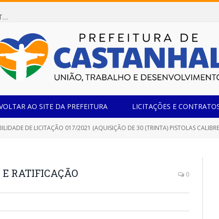
Dispensa de Licitação 078/2026 (AQUISIÇÃO DE AGENTE REDUTOR LÍQUIDO AUTOMOTIVO – ARLA 32, PARA ATENDER A FROTA OFICIAL DE VEÍCULOS DA SECRETARIA MUNICIPAL DE EDUCAÇÃO DO MUNICÍPIO DE CASTANHAL/PA)
VOLTAR AO SITE DA PREFEITURA
LICITAÇÕES E CONTRATO
IDADE DE LICITAÇÃO 017/2021 (AQUISIÇÃO DE 30 (TRINTA) PISTOLAS CALIBRE 9MM, MODELO TS9, VISANDO RENOVAR E REFORÇ
E RATIFICAÇÃO
0