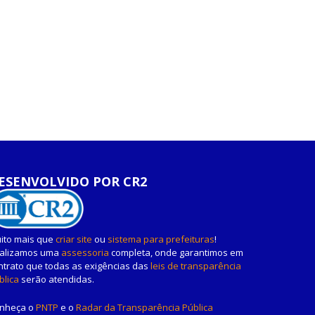
ESENVOLVIDO POR CR2
ito mais que
criar site
ou
sistema para prefeituras
!
alizamos uma
assessoria
completa, onde garantimos em
ntrato que todas as exigências das
leis de transparência
blica
serão atendidas.
nheça o
PNTP
e o
Radar da Transparência Pública