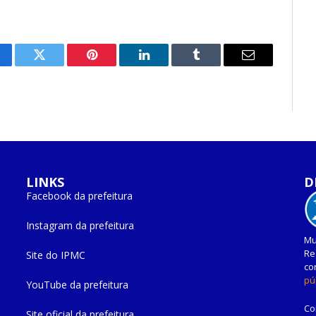
cebook
Twitter
Pinterest
O
Tumblr
E-
LinkedIn
mail
LINKS
D
Facebook da prefeitura
Instagram da prefeitura
Mu
Re
Site do IPMC
co
pú
YouTube da prefeitura
Co
Site oficial da prefeitura