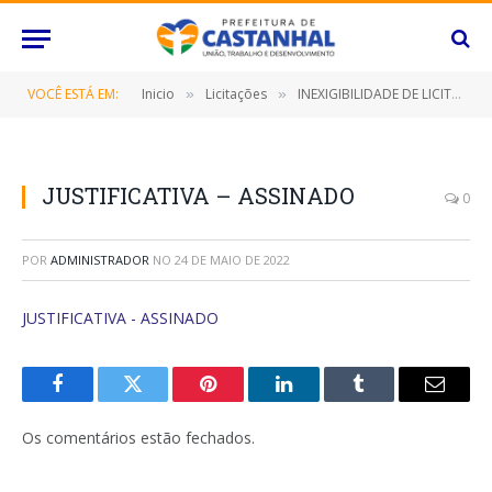
VOCÊ ESTÁ EM:
Inicio
Licitações
INEXIGIBILIDADE DE LICITAÇÃO Nº 010/2022 (Concessão de recursos por meio de transferência voluntária, para a Associação dos Rotarianos de Castanhal, destinado à realização do Projeto “Sonho de Menina” – 45° Baile de Debutantes)
»
»
JUSTIFICATIVA – ASSINADO
0
POR
ADMINISTRADOR
NO
24 DE MAIO DE 2022
JUSTIFICATIVA - ASSINADO
Facebook
Twitter
Pinterest
O
Tumblr
E-
LinkedIn
mail
Os comentários estão fechados.