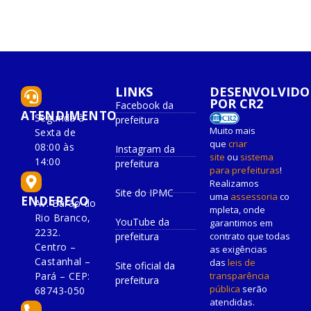
LINKS
DESENVOLVIDO
POR CR2
Facebook da
ATENDIMENTO
Segunda à
prefeitura
Muito mais
Sexta de
que
criar
08:00 às
Instagram da
site
ou
sistema
14:00
prefeitura
para prefeituras
!
Realizamos
Site do IPMC
uma
assessoria
co
ENDEREÇO
Av. Barão do
mpleta, onde
Rio Branco,
YouTube da
garantimos em
2232.
prefeitura
contrato que todas
Centro –
as exigências
Castanhal –
das
leis de
Site oficial da
Pará – CEP:
transparência
prefeitura
pública
serão
68743-050
atendidas.