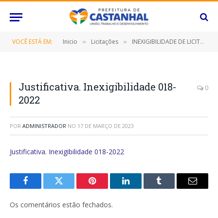
VOCÊ ESTÁ EM:
Inicio
Licitações
INEXIGIBILIDADE DE LICITAÇÃO Nº 018/2022 (Contratação de empresa especializada para a aquisição de soluções desenvolvidas pela ALTOQI)
»
»
Justificativa. Inexigibilidade 018-
0
2022
POR
ADMINISTRADOR
NO
17 DE MARÇO DE 2023
Justificativa. Inexigibilidade 018-2022
Facebook
Twitter
Pinterest
O
Tumblr
E-
LinkedIn
mail
Os comentários estão fechados.