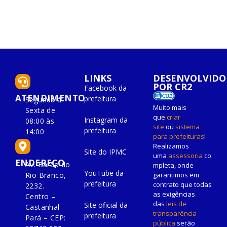
LINKS
DESENVOLVIDO
POR CR2
Facebook da
ATENDIMENTO
prefeitura
Segunda à
Muito mais
Sexta de
que
criar
Instagram da
08:00 às
site
ou
sistema
prefeitura
14:00
para prefeituras
!
Realizamos
Site do IPMC
uma
assessoria
co
ENDEREÇO
Av. Barão do
mpleta, onde
YouTube da
Rio Branco,
garantimos em
prefeitura
contrato que todas
2232.
as exigências
Centro –
das
leis de
Site oficial da
Castanhal –
transparência
prefeitura
Pará – CEP:
pública
serão