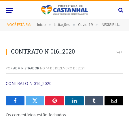
VOCÊ ESTÁ EM:
Inicio
Licitações
Covid-19
INEXIGIBILIDADE Nº 020/2020 (SELEÇÃO DE 100 (CEM) PRODUTOS DE CONTEÚDOS ARTÍSTICO-CULTURAIS EM FORMATO DIGITAL, COM APRESENTAÇÕES VIA LIVE OU VÍDEO INÉDITO PRÉ-PRODUZIDO, QUE COMPORÃO A PROGRAMAÇÃO ESPECIAL DE DIFUSÃO DA CULTURA NO CONTEXTO DO ENFRENTAMENTO AO COVID-19)
»
»
»
CONTRATO N 016_2020
0
POR
ADMINISTRADOR
NO
14 DE DEZEMBRO DE 2021
CONTRATO N 016_2020
Facebook
Twitter
Pinterest
O
Tumblr
E-
LinkedIn
mail
Os comentários estão fechados.