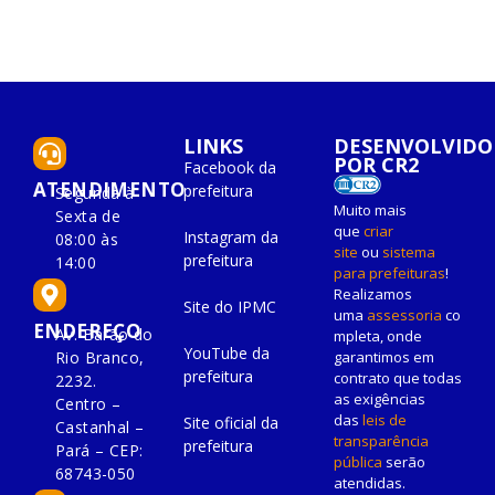
LINKS
DESENVOLVIDO
POR CR2
Facebook da
ATENDIMENTO
prefeitura
Segunda à
Muito mais
Sexta de
que
criar
Instagram da
08:00 às
site
ou
sistema
prefeitura
14:00
para prefeituras
!
Realizamos
Site do IPMC
uma
assessoria
co
ENDEREÇO
Av. Barão do
mpleta, onde
YouTube da
Rio Branco,
garantimos em
prefeitura
contrato que todas
2232.
as exigências
Centro –
das
leis de
Site oficial da
Castanhal –
transparência
prefeitura
Pará – CEP:
pública
serão
68743-050
atendidas.