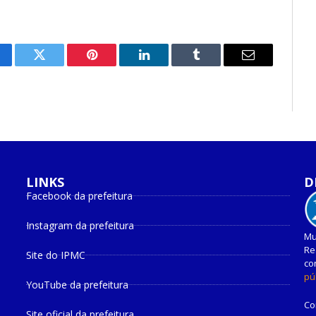
cebook
Twitter
Pinterest
O
Tumblr
E-
LinkedIn
mail
LINKS
D
Facebook da prefeitura
Instagram da prefeitura
Mu
Re
Site do IPMC
co
pú
YouTube da prefeitura
Co
Site oficial da prefeitura