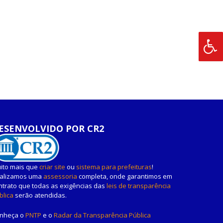
ESENVOLVIDO POR CR2
ito mais que
criar site
ou
sistema para prefeituras
!
alizamos uma
assessoria
completa, onde garantimos em
ntrato que todas as exigências das
leis de transparência
blica
serão atendidas.
nheça o
PNTP
e o
Radar da Transparência Pública