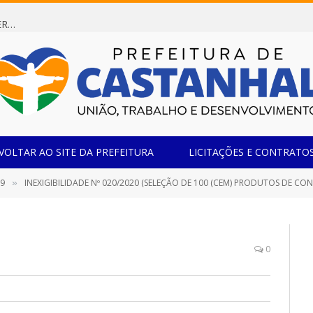
Dispensa de Licitação 084/2026/SEMED (AQUISIÇÃO DE FREEZER PARA ATENDER A SECRETARIA MUNICIPAL DE EDUCAÇÃO DO MUNICÍPIO DE CASTANHAL/PA.)
VOLTAR AO SITE DA PREFEITURA
LICITAÇÕES E CONTRATO
19
INEXIGIBILIDADE Nº 020/2020 (SELEÇÃO DE 100 (CEM) PRODUTOS DE CONTEÚDOS ARTÍSTICO-CULTURAIS EM FORMATO DIGITAL, COM APRESENTAÇÕES VIA LIVE OU VÍDEO INÉDITO PRÉ-
»
0