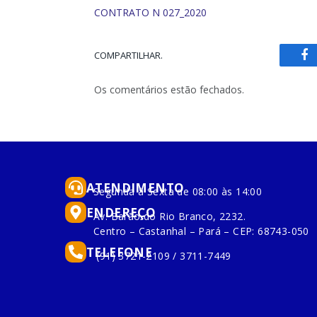
CONTRATO N 027_2020
COMPARTILHAR.
Fa
Os comentários estão fechados.
ATENDIMENTO
Segunda à Sexta de 08:00 às 14:00
ENDEREÇO
Av. Barão do Rio Branco, 2232.
Centro – Castanhal – Pará – CEP: 68743-050
TELEFONE
(91) 3721-2109 / 3711-7449