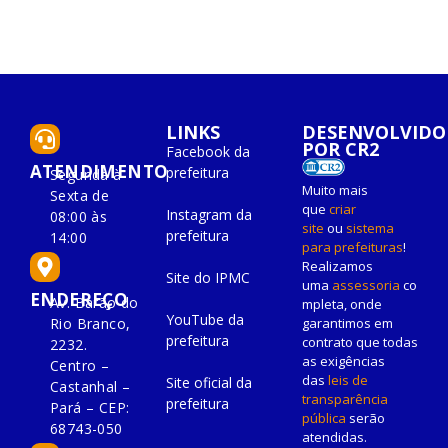
LINKS
DESENVOLVIDO
POR CR2
Facebook da
ATENDIMENTO
prefeitura
Segunda à
Muito mais
Sexta de
que
criar
Instagram da
08:00 às
site
ou
sistema
prefeitura
14:00
para prefeituras
!
Realizamos
Site do IPMC
uma
assessoria
co
ENDEREÇO
Av. Barão do
mpleta, onde
YouTube da
Rio Branco,
garantimos em
prefeitura
contrato que todas
2232.
as exigências
Centro –
das
leis de
Site oficial da
Castanhal –
transparência
prefeitura
Pará – CEP:
pública
serão
68743-050
atendidas.