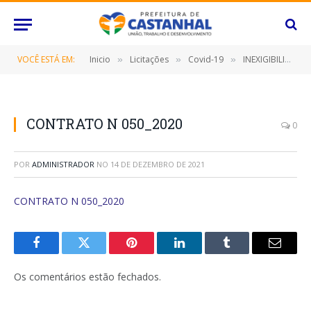
VOCÊ ESTÁ EM:
Inicio
Licitações
Covid-19
INEXIGIBILIDADE Nº 020/2020 (SELEÇÃO DE 100 (CEM) PRODUTOS DE CONTEÚDOS ARTÍSTICO-CULTURAIS EM FORMATO DIGITAL, COM APRESENTAÇÕES VIA LIVE OU VÍDEO INÉDITO PRÉ-PRODUZIDO, QUE COMPORÃO A PROGRAMAÇÃO ESPECIAL DE DIFUSÃO DA CULTURA NO CONTEXTO DO ENFRENTAMENTO AO COVID-19)
»
»
»
CONTRATO N 050_2020
0
POR
ADMINISTRADOR
NO
14 DE DEZEMBRO DE 2021
CONTRATO N 050_2020
Facebook
Twitter
Pinterest
O
Tumblr
E-
LinkedIn
mail
Os comentários estão fechados.