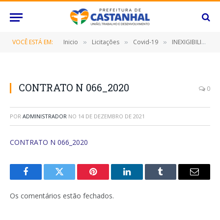
VOCÊ ESTÁ EM:
Inicio
Licitações
Covid-19
INEXIGIBILIDADE Nº 020/2020 (SELEÇÃO DE 100 (CEM) PRODUTOS DE CONTEÚDOS ARTÍSTICO-CULTURAIS EM FORMATO DIGITAL, COM APRESENTAÇÕES VIA LIVE OU VÍDEO INÉDITO PRÉ-PRODUZIDO, QUE COMPORÃO A PROGRAMAÇÃO ESPECIAL DE DIFUSÃO DA CULTURA NO CONTEXTO DO ENFRENTAMENTO AO COVID-19)
»
»
»
CONTRATO N 066_2020
0
POR
ADMINISTRADOR
NO
14 DE DEZEMBRO DE 2021
CONTRATO N 066_2020
Facebook
Twitter
Pinterest
O
Tumblr
E-
LinkedIn
mail
Os comentários estão fechados.