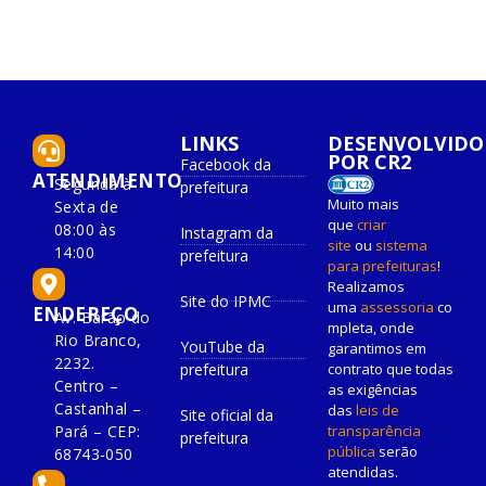
LINKS
DESENVOLVIDO
POR CR2
Facebook da
ATENDIMENTO
Segunda à
prefeitura
Muito mais
Sexta de
que
criar
08:00 às
Instagram da
site
ou
sistema
14:00
prefeitura
para prefeituras
!
Realizamos
Site do IPMC
uma
assessoria
co
ENDEREÇO
Av. Barão do
mpleta, onde
Rio Branco,
YouTube da
garantimos em
2232.
prefeitura
contrato que todas
Centro –
as exigências
Castanhal –
das
leis de
Site oficial da
Pará – CEP:
transparência
prefeitura
pública
serão
68743-050
atendidas.