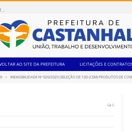
Dispensa de Licitação 078/2026 (AQUISIÇÃO DE AGENTE REDUTOR LÍQUIDO AUTOMOTIVO – ARLA 32, PARA ATENDER A FROTA OFICIAL DE VEÍCULOS DA SECRETARIA MUNICIPAL DE EDUCAÇÃO DO MUNICÍPIO DE CASTANHAL/PA)
VOLTAR AO SITE DA PREFEITURA
LICITAÇÕES E CONTRATO
19
INEXIGIBILIDADE Nº 020/2020 (SELEÇÃO DE 100 (CEM) PRODUTOS DE CONTEÚDOS ARTÍSTICO-CULTURAIS EM FORMATO DIGITAL, COM APRESENTAÇÕES VIA LIVE OU VÍDEO INÉDITO PRÉ-
»
0