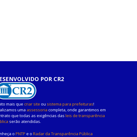
ESENVOLVIDO POR CR2
ito mais que
criar site
ou
sistema para prefeituras
!
alizamos uma
assessoria
completa, onde garantimos em
ntrato que todas as exigências das
leis de transparência
blica
serão atendidas.
nheça o
PNTP
e o
Radar da Transparência Pública