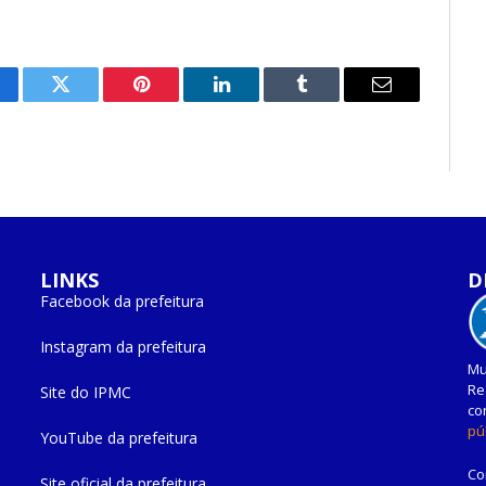
cebook
Twitter
Pinterest
O
Tumblr
E-
LinkedIn
mail
LINKS
D
Facebook da prefeitura
Instagram da prefeitura
Mu
Re
Site do IPMC
co
pú
YouTube da prefeitura
Co
Site oficial da prefeitura