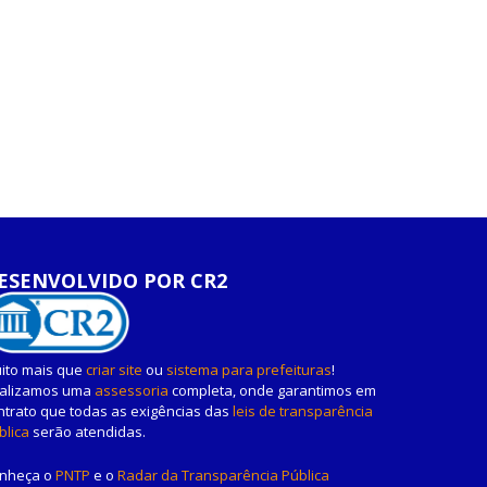
ESENVOLVIDO POR CR2
ito mais que
criar site
ou
sistema para prefeituras
!
alizamos uma
assessoria
completa, onde garantimos em
ntrato que todas as exigências das
leis de transparência
blica
serão atendidas.
nheça o
PNTP
e o
Radar da Transparência Pública