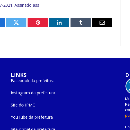
2021. Assinado ass
cebook
Twitter
Pinterest
O
Tumblr
E-
LinkedIn
mail
LINKS
D
Facebook da prefeitura
Instagram da prefeitura
Mu
Re
Site do IPMC
co
pú
YouTube da prefeitura
Co
Site oficial da prefeitura