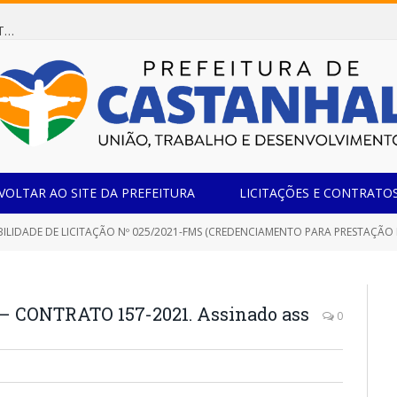
Dispensa de Licitação 078/2026 (AQUISIÇÃO DE AGENTE REDUTOR LÍQUIDO AUTOMOTIVO – ARLA 32, PARA ATENDER A FROTA OFICIAL DE VEÍCULOS DA SECRETARIA MUNICIPAL DE EDUCAÇÃO DO MUNICÍPIO DE CASTANHAL/PA)
VOLTAR AO SITE DA PREFEITURA
LICITAÇÕES E CONTRATO
DADE DE LICITAÇÃO Nº 025/2021-FMS (CREDENCIAMENTO PARA PRESTAÇÃO DE SERVIÇO DE SAÚDE NA ÁREA DE FISIOTERAPIA PARA ATE
 CONTRATO 157-2021. Assinado ass
0