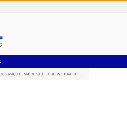
S
NDIMENTO DOS USUÁRIOS DO SISTEMA ÚNICO DE SAÚDE NO MUNICÍPIO DE CASTANHAL)