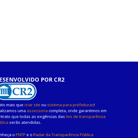
ESENVOLVIDO POR CR2
ito mais que
criar site
ou
sistema para prefeituras
!
alizamos uma
assessoria
completa, onde garantimos em
ntrato que todas as exigências das
leis de transparência
blica
serão atendidas.
nheça o
PNTP
e o
Radar da Transparência Pública