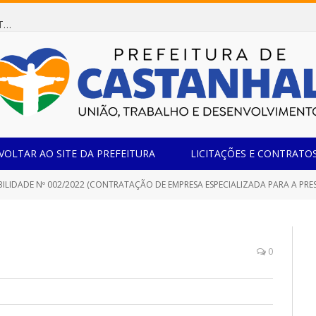
Dispensa de Licitação 078/2026 (AQUISIÇÃO DE AGENTE REDUTOR LÍQUIDO AUTOMOTIVO – ARLA 32, PARA ATENDER A FROTA OFICIAL DE VEÍCULOS DA SECRETARIA MUNICIPAL DE EDUCAÇÃO DO MUNICÍPIO DE CASTANHAL/PA)
VOLTAR AO SITE DA PREFEITURA
LICITAÇÕES E CONTRATO
IDADE Nº 002/2022 (CONTRATAÇÃO DE EMPRESA ESPECIALIZADA PARA A PRESTAÇÃO DE SERVIÇO DE FERRAMENTA DE PESQU
0