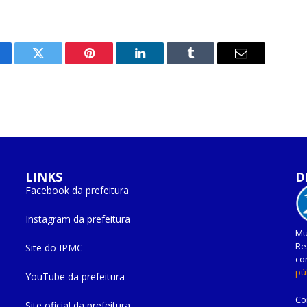
cebook
Twitter
Pinterest
O
Tumblr
E-
LinkedIn
mail
LINKS
D
Facebook da prefeitura
Instagram da prefeitura
Mu
Re
Site do IPMC
co
pú
YouTube da prefeitura
Co
Site oficial da prefeitura