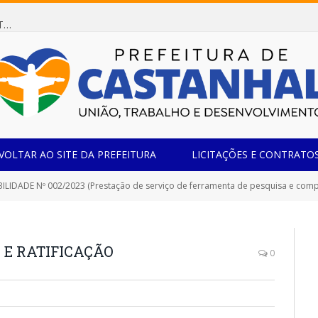
Dispensa de Licitação 078/2026 (AQUISIÇÃO DE AGENTE REDUTOR LÍQUIDO AUTOMOTIVO – ARLA 32, PARA ATENDER A FROTA OFICIAL DE VEÍCULOS DA SECRETARIA MUNICIPAL DE EDUCAÇÃO DO MUNICÍPIO DE CASTANHAL/PA)
VOLTAR AO SITE DA PREFEITURA
LICITAÇÕES E CONTRATO
BILIDADE Nº 002/2023 (Prestação de serviço de ferramenta de pesquisa e comparaç
E RATIFICAÇÃO
0