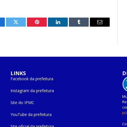
cebook
Twitter
Pinterest
O
Tumblr
E-
LinkedIn
mail
LINKS
D
Facebook da prefeitura
Instagram da prefeitura
Mu
Re
Site do IPMC
co
pú
YouTube da prefeitura
Co
Site oficial da prefeitura