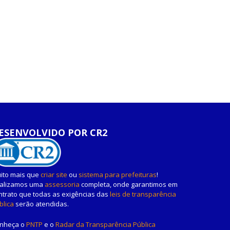
ESENVOLVIDO POR CR2
ito mais que
criar site
ou
sistema para prefeituras
!
alizamos uma
assessoria
completa, onde garantimos em
ntrato que todas as exigências das
leis de transparência
blica
serão atendidas.
nheça o
PNTP
e o
Radar da Transparência Pública