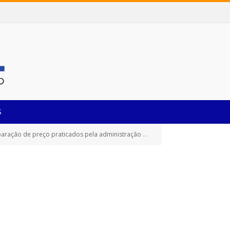
S
ão de preço praticados pela administração pública)
TERMO DE RECO
»