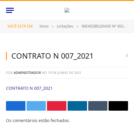
VOCÊ ESTÁ EM:
Inicio
Licitações
INEXIGIBILIDADE Nº 003/2021 (CONTRATAÇÃO DE EMPRESA PARA PRESTAÇÃO DE SERVIÇOS TÉCNICOS ESPECIALIZADOS DE ASSESSORIA E CONSULTORIA CONTÁBIL)
»
»
CONTRATO N 007_2021
0
POR
ADMINISTRADOR
NO
19 DE JUNHO DE 2021
CONTRATO N 007_2021
Facebook
Twitter
Pinterest
O
Tumblr
E-
LinkedIn
mail
Os comentários estão fechados.