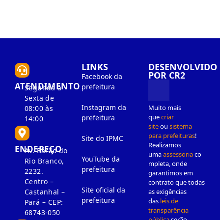
LINKS
DESENVOLVIDO
POR CR2
Facebook da
ATENDIMENTO
prefeitura
Segunda à
Sexta de
Instagram da
Muito mais
08:00 às
que
criar
prefeitura
14:00
site
ou
sistema
para prefeituras
!
Site do IPMC
Realizamos
ENDEREÇO
Av. Barão do
uma
assessoria
co
YouTube da
Rio Branco,
mpleta, onde
prefeitura
2232.
garantimos em
Centro –
contrato que todas
Site oficial da
as exigências
Castanhal –
prefeitura
das
leis de
Pará – CEP:
transparência
68743-050
pública
serão