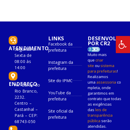
LINKS
DESENVOLVIDO
POR CR2
Facebook da
ATENDIMENTO
Segunda à
prefeitura
Muito mais
Sexta de
que
criar
08:00 às
Instagram da
site
ou
sistema
14:00
prefeitura
para prefeituras
!
Realizamos
Site do IPMC
uma
assessoria
co
ENDEREÇO
Av. Barão do
mpleta, onde
Rio Branco,
YouTube da
garantimos em
2232.
prefeitura
contrato que todas
Centro –
as exigências
Castanhal –
das
leis de
Site oficial da
Pará – CEP:
transparência
prefeitura
pública
serão
68743-050
atendidas.