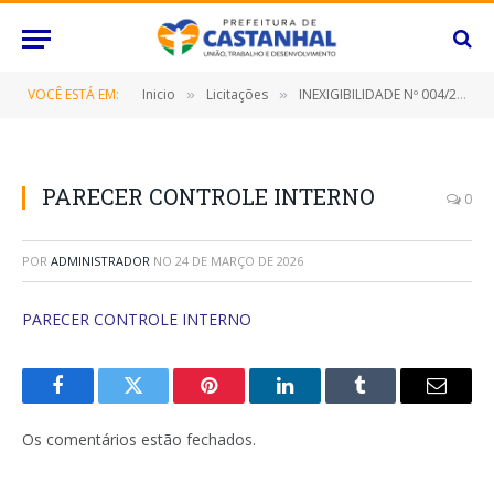
VOCÊ ESTÁ EM:
Inicio
Licitações
INEXIGIBILIDADE Nº 004/2023 (CONCESSÃO DE RECURSOS HUMANOS E MATERIAIS VISANDO CONTEMPLAR A OFERTA DE ATIVIDADE NO ÂMBITO ESPORTIVO, EDUCACIONAL E CULTURAL PARA ATENDER CRIANÇAS E ADOLESCENTE DA REDE DE ENSINO DO MUNICÍPIO)
»
»
PARECER CONTROLE INTERNO
0
POR
ADMINISTRADOR
NO
24 DE MARÇO DE 2026
PARECER CONTROLE INTERNO
Facebook
Twitter
Pinterest
O
Tumblr
E-
LinkedIn
mail
Os comentários estão fechados.