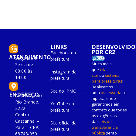
LINKS
DESENVOLVIDO
POR CR2
Facebook da
ATENDIMENTO
Segunda à
prefeitura
Muito mais
Sexta de
que
criar
08:00 às
Instagram da
site
ou
sistema
14:00
prefeitura
para prefeituras
!
Realizamos
Site do IPMC
uma
assessoria
co
ENDEREÇO
Av. Barão do
mpleta, onde
Rio Branco,
YouTube da
garantimos em
2232.
prefeitura
contrato que todas
Centro –
as exigências
Castanhal –
das
leis de
Site oficial da
Pará – CEP:
transparência
prefeitura
pública
serão
68743-050