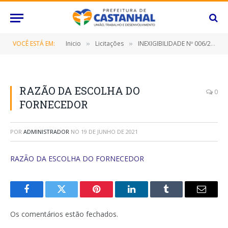
VOCÊ ESTÁ EM:
Inicio
Licitações
INEXIGIBILIDADE Nº 006/2021 (CONTRATAÇÃO DE EMPRESA PARA PRESTAÇÃO DE SERVIÇOS TÉCNICOS ESPECIALIZADOS DE ASSESSORIA E CONSULTORIA CONTÁBIL)
»
»
RAZÃO DA ESCOLHA DO
0
FORNECEDOR
POR
ADMINISTRADOR
NO
19 DE JUNHO DE 2021
RAZÃO DA ESCOLHA DO FORNECEDOR
Facebook
Twitter
Pinterest
O
Tumblr
E-
LinkedIn
mail
Os comentários estão fechados.