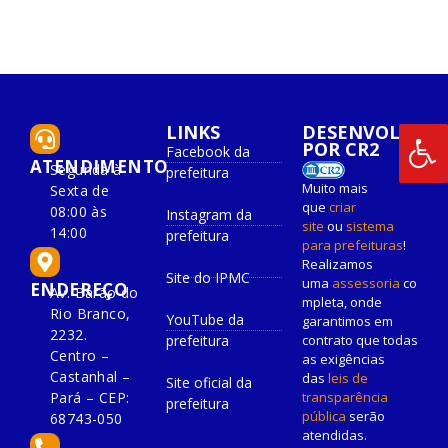
LINKS
DESENVOLVIDO
POR CR2
Facebook da
ATENDIMENTO
Segunda à
prefeitura
Muito mais
Sexta de
que
criar
08:00 às
Instagram da
site
ou
sistema
14:00
prefeitura
para prefeituras
!
Realizamos
Site do IPMC
uma
assessoria
co
ENDEREÇO
Av. Barão do
mpleta, onde
Rio Branco,
YouTube da
garantimos em
2232.
prefeitura
contrato que todas
Centro –
as exigências
Castanhal –
das
leis de
Site oficial da
Pará – CEP:
transparência
prefeitura
pública
serão
68743-050
atendidas.