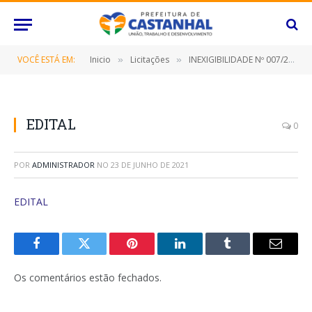
VOCÊ ESTÁ EM:
Inicio
Licitações
INEXIGIBILIDADE Nº 007/2021-FMS (CREDENCIAMENTO PARA PRESTAÇÃO DE SERVIÇO DE SAÚDE NA ÁREA DE NEFROLOGIA)
»
»
EDITAL
0
POR
ADMINISTRADOR
NO
23 DE JUNHO DE 2021
EDITAL
Facebook
Twitter
Pinterest
O
Tumblr
E-
LinkedIn
mail
Os comentários estão fechados.