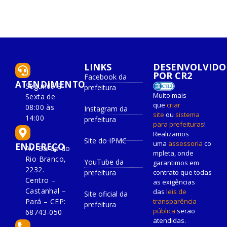
LINKS
DESENVOLVIDO
POR CR2
Facebook da
ATENDIMENTO
Segunda à
prefeitura
Muito mais
Sexta de
que
criar
08:00 às
Instagram da
site
ou
sistema
14:00
prefeitura
para prefeituras
!
Realizamos
Site do IPMC
uma
assessoria
co
ENDEREÇO
Av. Barão do
mpleta, onde
Rio Branco,
YouTube da
garantimos em
2232.
prefeitura
contrato que todas
Centro –
as exigências
Castanhal –
das
leis de
Site oficial da
Pará – CEP:
transparência
prefeitura
pública
serão
68743-050
atendidas.