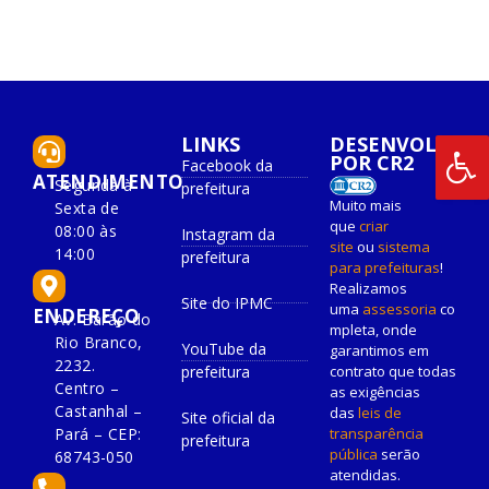
LINKS
DESENVOLVIDO
POR CR2
Facebook da
ATENDIMENTO
Segunda à
prefeitura
Muito mais
Sexta de
que
criar
08:00 às
Instagram da
site
ou
sistema
14:00
prefeitura
para prefeituras
!
Realizamos
Site do IPMC
uma
assessoria
co
ENDEREÇO
Av. Barão do
mpleta, onde
Rio Branco,
YouTube da
garantimos em
2232.
prefeitura
contrato que todas
Centro –
as exigências
Castanhal –
das
leis de
Site oficial da
Pará – CEP:
transparência
prefeitura
pública
serão
68743-050
atendidas.