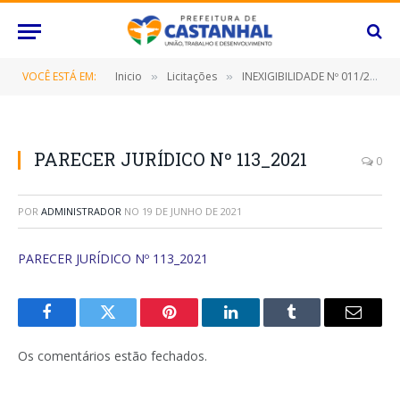
VOCÊ ESTÁ EM:
Inicio
Licitações
INEXIGIBILIDADE Nº 011/2021 ( CONTRATAÇÃO DE PESSOA JURÍDICA PARA PRESTAÇÃO DE SERVIÇOS ESPECIALIZADOS NA LOCAÇÃO DE SISTEMAS INFORMATIZADOS (SOFTWARE))
»
»
PARECER JURÍDICO Nº 113_2021
0
POR
ADMINISTRADOR
NO
19 DE JUNHO DE 2021
PARECER JURÍDICO Nº 113_2021
Facebook
Twitter
Pinterest
O
Tumblr
E-
LinkedIn
mail
Os comentários estão fechados.