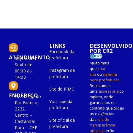
LINKS
DESENVOLVIDO
POR CR2
Facebook da
ATENDIMENTO
prefeitura
Segunda à
Muito mais
Sexta de
que
criar
Instagram da
08:00 às
site
ou
sistema
prefeitura
14:00
para prefeituras
!
Realizamos
Site do IPMC
uma
assessoria
co
ENDEREÇO
Av. Barão do
mpleta, onde
YouTube da
Rio Branco,
garantimos em
prefeitura
contrato que todas
2232.
as exigências
Centro –
das
leis de
Site oficial da
Castanhal –
transparência
prefeitura
Pará – CEP:
pública
serão