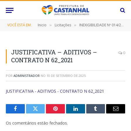
VOCÊ ESTÁ EM:
Inicio
Licitações
INEXIGIBILIDADE Nº 014/2021 (CONTRATAÇÃO DE PESSOA JURÍDICA PARA REALIZAÇÃO DE SERVIÇOS ESPECIALIZADOS NO FORNECIMENTO DE LICENÇA DE USO DE SISTEMAS DE INFORMÁTICA)
»
»
JUSTIFICATIVA – ADITIVOS –
0
CONTRATO N 62_2021
POR
ADMINISTRADOR
NO
10 DE SETEMBRO DE 2025
JUSTIFICATIVA - ADITIVOS - CONTRATO N 62_2021
Facebook
Twitter
Pinterest
O
Tumblr
E-
LinkedIn
mail
Os comentários estão fechados.