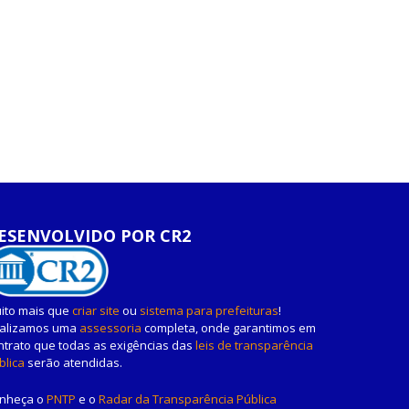
ESENVOLVIDO POR CR2
ito mais que
criar site
ou
sistema para prefeituras
!
alizamos uma
assessoria
completa, onde garantimos em
ntrato que todas as exigências das
leis de transparência
blica
serão atendidas.
nheça o
PNTP
e o
Radar da Transparência Pública