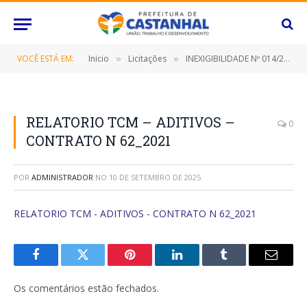
VOCÊ ESTÁ EM:
Inicio
Licitações
INEXIGIBILIDADE Nº 014/2021 (CONTRATAÇÃO DE PESSOA JURÍDICA PARA REALIZAÇÃO DE SERVIÇOS ESPECIALIZADOS NO FORNECIMENTO DE LICENÇA DE USO DE SISTEMAS DE INFORMÁTICA)
»
»
RELATORIO TCM – ADITIVOS –
0
CONTRATO N 62_2021
POR
ADMINISTRADOR
NO
10 DE SETEMBRO DE 2025
RELATORIO TCM - ADITIVOS - CONTRATO N 62_2021
Facebook
Twitter
Pinterest
O
Tumblr
E-
LinkedIn
mail
Os comentários estão fechados.