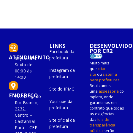
LINKS
DESENVOLVIDO
POR CR2
Facebook da
ATENDIMENTO
prefeitura
Segunda à
Muito mais
Sexta de
que
criar
Instagram da
08:00 às
site
ou
sistema
prefeitura
14:00
para prefeituras
!
Realizamos
Site do IPMC
uma
assessoria
co
ENDEREÇO
Av. Barão do
mpleta, onde
YouTube da
Rio Branco,
garantimos em
prefeitura
contrato que todas
2232.
as exigências
Centro –
das
leis de
Site oficial da
Castanhal –
transparência
prefeitura
Pará – CEP:
pública
serão