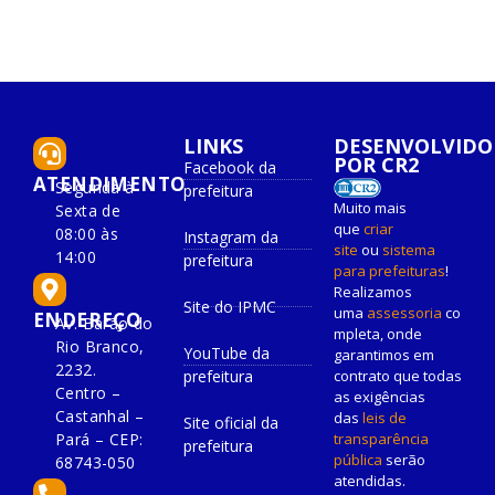
LINKS
DESENVOLVIDO
POR CR2
Facebook da
ATENDIMENTO
Segunda à
prefeitura
Muito mais
Sexta de
que
criar
08:00 às
Instagram da
site
ou
sistema
14:00
prefeitura
para prefeituras
!
Realizamos
Site do IPMC
uma
assessoria
co
ENDEREÇO
Av. Barão do
mpleta, onde
Rio Branco,
YouTube da
garantimos em
2232.
prefeitura
contrato que todas
Centro –
as exigências
Castanhal –
das
leis de
Site oficial da
Pará – CEP:
transparência
prefeitura
pública
serão
68743-050
atendidas.