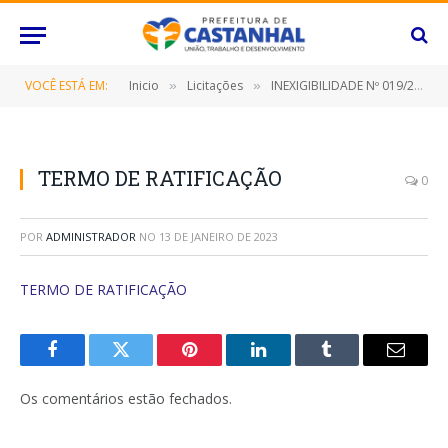
VOCÊ ESTÁ EM:
Inicio
Licitações
INEXIGIBILIDADE Nº 019/2022 (CONTRATAÇÃO DE PESSOA JURÍDICA ESPECIALIZADA NA PRESTAÇÃO DE SERVIÇOS DE EVENTO DE PALESTRA COM O CONSULTOR E ESCRITOR (EDUARDO SHINYASHIKI) PARA O EVENTO “JORNADA PEDAGÓGICA 2023” DA REDE MUNICIPAL DE ENSINO DESTE MUNICIPIO DE CASTANHAL/PA)
»
»
TERMO DE RATIFICAÇÃO
0
POR
ADMINISTRADOR
NO
13 DE JANEIRO DE 2023
TERMO DE RATIFICAÇÃO
Facebook
Twitter
Pinterest
O
Tumblr
E-
LinkedIn
mail
Os comentários estão fechados.